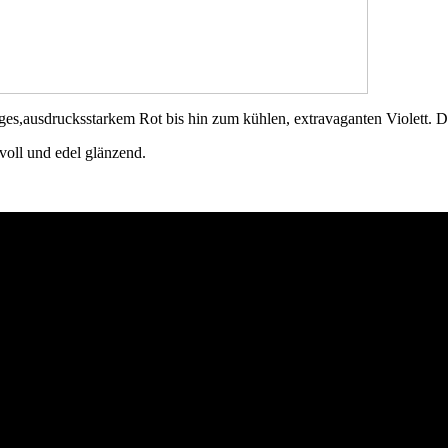
iges,ausdrucksstarkem Rot bis hin zum kühlen, extravaganten Violett. D
svoll und edel glänzend.